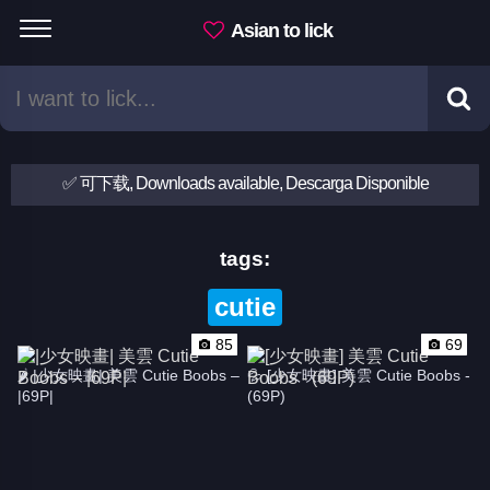
Asian to lick
✅ 可下载, Downloads available, Descarga Disponible
tags:
cutie
85
69
🌶 |少女映畫| 美雲 Cutie Boobs – 
💦 [少女映畫] 美雲 Cutie Boobs - 
|69P|
(69P)