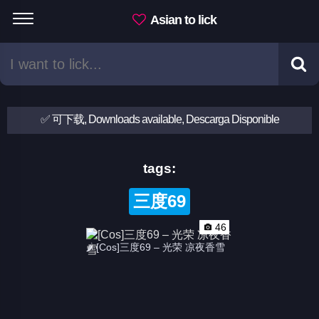
Asian to lick
✅ 可下载, Downloads available, Descarga Disponible
tags:
三度69
46
🌶 [Cos]三度69 – 光荣 凉夜香雪