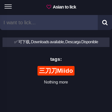
Asian to lick
✅ 可下载, Downloads available, Descarga Disponible
tags:
三刀刀Miido
Nothing more