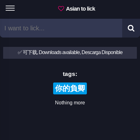
Asian to lick
✅ 可下载, Downloads available, Descarga Disponible
tags:
你的負卿
Nothing more